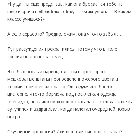
«Ну да, ты еще представь, как она бросается тебе на
шею и кричит: «Я люблю тебя», — хмыкнул он. — В каком
классе учишься?»
А если серьезно? Предположим, она что-то забыла…
Тут рассуждения прекратились, потому что в поле
зрения попал незнакомец.
Это был рослый парень, одетый в просторные
мешковатые штаны неопределенно-серого цвета и
тонкий коричневый свитер. Он задумчиво брел к
цистерне, что-то бормоча под нос. Легкая одежда,
очевидно, не слишком хорошо спасала от холода: парень
сутулился и вздрагивал, когда налетал очередной порыв
ветра.
Случайный прохожий? Или еще один инопланетянин?