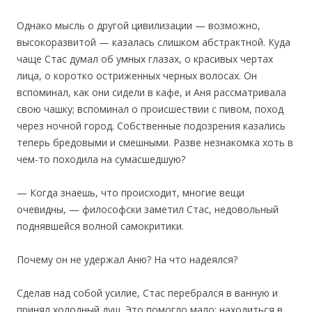
Однако мысль о другой цивилизации — возможно,
высокоразвитой — казалась слишком абстрактной. Куда
чаще Стас думал об умных глазах, о красивых чертах
лица, о коротко остриженных черных волосах. Он
вспоминал, как они сидели в кафе, и Аня рассматривала
свою чашку; вспоминал о происшествии с пивом, поход
через ночной город. Собственные подозрения казались
теперь бредовыми и смешными. Разве незнакомка хоть в
чем-то походила на сумасшедшую?
— Когда знаешь, что происходит, многие вещи
очевидны, — философски заметил Стас, недовольный
поднявшейся волной самокритики.
Почему он не удержал Аню? На что надеялся?
Сделав над собой усилие, Стас перебрался в ванную и
принял холодный душ. Это помогло мало: находиться в