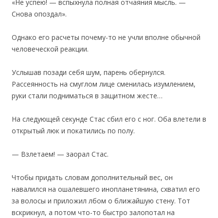
«Не успею! — вспыхнула полная отчаяния мысль. —
Снова опоздал».
Однако его расчеты почему-то не учли вполне обычной
человеческой реакции.
Услышав позади себя шум, парень обернулся.
Рассеянность на смуглом лице сменилась изумлением,
руки стали подниматься в защитном жесте…
На следующей секунде Стас сбил его с ног. Оба влетели в
открытый люк и покатились по полу.
— Взлетаем! — заорал Стас.
Чтобы придать словам дополнительный вес, он
навалился на ошалевшего инопланетянина, схватил его
за волосы и приложил лбом о ближайшую стену. Тот
вскрикнул, а потом что-то быстро залопотал на