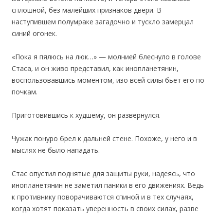
сплошной, без малейших признаков двери. В
наступившем полумраке загадочно и тускло замерцал
синий огонек.
«Пока я пялюсь на люк…» — молнией блеснуло в голове
Стаса, и он живо представил, как инопланетянин,
воспользовавшись моментом, изо всей силы бьет его по
почкам.
Приготовившись к худшему, он развернулся.
Чужак понуро брел к дальней стене. Похоже, у него и в
мыслях не было нападать.
Стас опустил поднятые для защиты руки, надеясь, что
инопланетянин не заметил паники в его движениях. Ведь
к противнику поворачиваются спиной и в тех случаях,
когда хотят показать уверенность в своих силах, разве