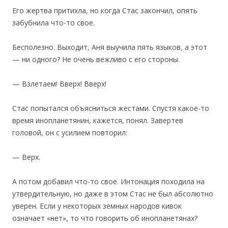
Его жертва притихла, но когда Стас закончил, опять
забубнила что-то свое.
Бесполезно. Выходит, Аня выучила пять языков, а этот
— ни одного? Не очень вежливо с его стороны.
— Взлетаем! Вверх! Вверх!
Стас попытался объясниться жестами. Спустя какое-то
время инопланетянин, кажется, понял. Завертев
головой, он с усилием повторил:
— Верх.
А потом добавил что-то свое. Интонация походила на
утвердительную, но даже в этом Стас не был абсолютно
уверен. Если у некоторых земных народов кивок
означает «нет», то что говорить об инопланетянах?