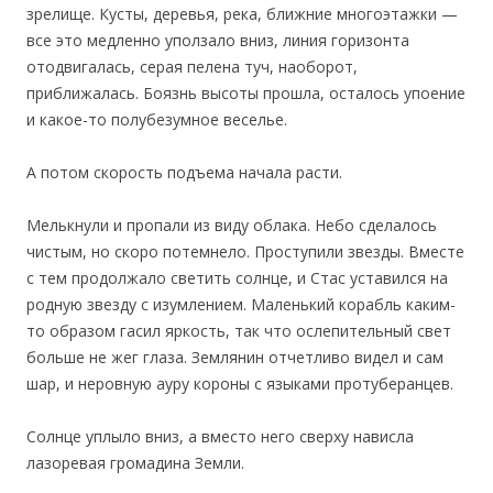
зрелище. Кусты, деревья, река, ближние многоэтажки —
все это медленно уползало вниз, линия горизонта
отодвигалась, серая пелена туч, наоборот,
приближалась. Боязнь высоты прошла, осталось упоение
и какое-то полубезумное веселье.
А потом скорость подъема начала расти.
Мелькнули и пропали из виду облака. Небо сделалось
чистым, но скоро потемнело. Проступили звезды. Вместе
с тем продолжало светить солнце, и Стас уставился на
родную звезду с изумлением. Маленький корабль каким-
то образом гасил яркость, так что ослепительный свет
больше не жег глаза. Землянин отчетливо видел и сам
шар, и неровную ауру короны с языками протуберанцев.
Солнце уплыло вниз, а вместо него сверху нависла
лазоревая громадина Земли.