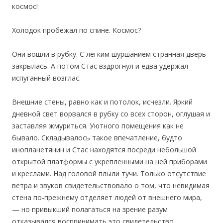
космос!
Холодок пробежал по спине. Космос?
Они вошли в рубку. С легким шуршанием странная дверь
закрылась. А потом Стас вздрогнул и едва удержал
испуганный возглас.
Внешние стены, равно как и потолок, исчезли. Яркий
дневной свет ворвался в рубку со всех сторон, оглушая и
заставляя жмуриться. Уютного помещения как не
бывало. Складывалось такое впечатление, будто
инопланетянин и Стас находятся посреди небольшой
открытой платформы с укрепленными на ней приборами
и креслами. Над головой плыли тучи. Только отсутствие
ветра и звуков свидетельствовало о том, что невидимая
стена по-прежнему отделяет людей от внешнего мира,
— но привыкший полагаться на зрение разум
отказывался воспринимать это свидетельство.