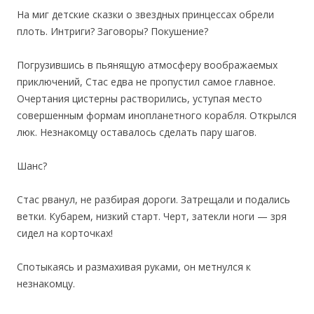
На миг детские сказки о звездных принцессах обрели
плоть. Интриги? Заговоры? Покушение?
Погрузившись в пьянящую атмосферу воображаемых
приключений, Стас едва не пропустил самое главное.
Очертания цистерны растворились, уступая место
совершенным формам инопланетного корабля. Открылся
люк. Незнакомцу оставалось сделать пару шагов.
Шанс?
Стас рванул, не разбирая дороги. Затрещали и подались
ветки. Кубарем, низкий старт. Черт, затекли ноги — зря
сидел на корточках!
Спотыкаясь и размахивая руками, он метнулся к
незнакомцу.