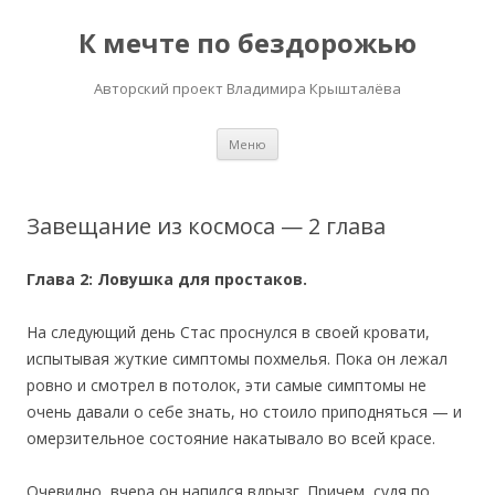
К мечте по бездорожью
Авторский проект Владимира Крышталёва
Перейти
Меню
к
содержимому
Завещание из космоса — 2 глава
Глава 2: Ловушка для простаков.
На следующий день Стас проснулся в своей кровати,
испытывая жуткие симптомы похмелья. Пока он лежал
ровно и смотрел в потолок, эти самые симптомы не
очень давали о себе знать, но стоило приподняться — и
омерзительное состояние накатывало во всей красе.
Очевидно, вчера он напился вдрызг. Причем, судя по