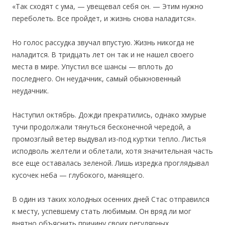
«Так сходят с ума, — увещевал себя он. — Этим нужно
переболеть. Все пройдет, и жизнь снова наладится».
Но голос рассудка звучал впустую. Жизнь никогда не
наладится. В тридцать лет он так и не нашел своего
места в мире. Упустил все шансы — вплоть до
последнего. Он неудачник, самый обыкновенный
неудачник.
Наступил октябрь. Дожди прекратились, однако хмурые
тучи продолжали тянуться бесконечной чередой, а
промозглый ветер выдувал из-под куртки тепло. Листья
исподволь желтели и облетали, хотя значительная часть
все еще оставалась зеленой. Лишь изредка проглядывал
кусочек неба — глубокого, манящего.
В один из таких холодных осенних дней Стас отправился
к месту, успевшему стать любимым. Он вряд ли мог
внятно объяснить причину своих регулярных