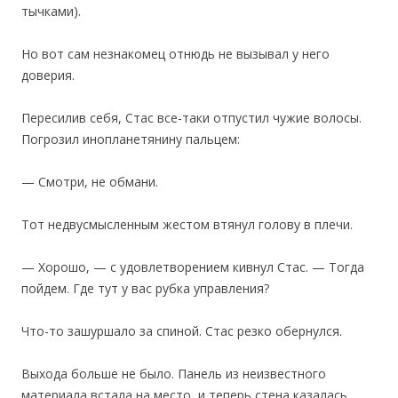
тычками).
Но вот сам незнакомец отнюдь не вызывал у него
доверия.
Пересилив себя, Стас все-таки отпустил чужие волосы.
Погрозил инопланетянину пальцем:
— Смотри, не обмани.
Тот недвусмысленным жестом втянул голову в плечи.
— Хорошо, — с удовлетворением кивнул Стас. — Тогда
пойдем. Где тут у вас рубка управления?
Что-то зашуршало за спиной. Стас резко обернулся.
Выхода больше не было. Панель из неизвестного
материала встала на место, и теперь стена казалась